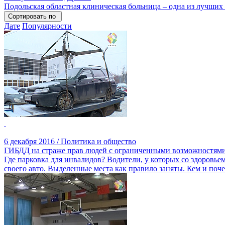
Подольская областная клиническая больница – одна из лучших
Сортировать по
Дате
Популярности
6 декабря 2016 / Политика и общество
ГИБДД на страже прав людей с ограниченными возможностям
Где парковка для инвалидов? Водители, у которых со здоровье
своего авто. Выделенные места как правило заняты. Кем и по