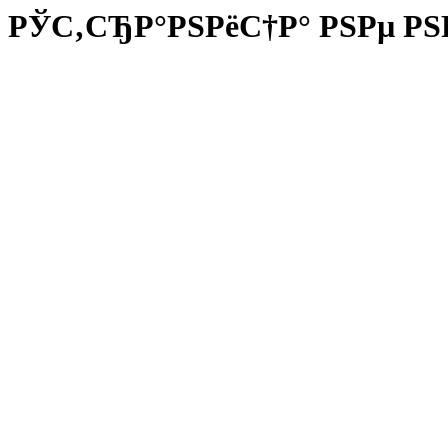
РЎС‚СЂР°РЅРёС†Р° РЅРµ РЅ