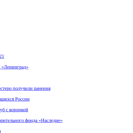
21
а «Ленинград»
естеро получили ранения
чащихся России
уб с коронкой
орительного фонда «Наследие»
а