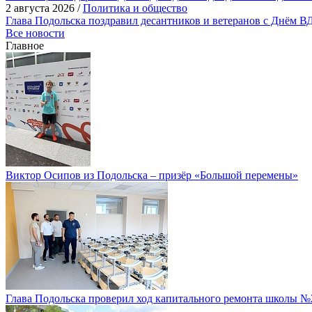
2 августа 2026 /
Политика и общество
Глава Подольска поздравил десантников и ветеранов с Днём В
Все новости
Главное
Виктор Осипов из Подольска – призёр «Большой перемены»
Глава Подольска проверил ход капитального ремонта школы №