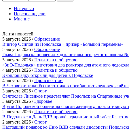
Интервью
Персона недели
Мнение
Лента новостей
5 августа 2026 /
Образование
Виктор Осипов из Подольска – призёр «Большой перемены»
5 августа 2026 /
Образование
Глава Подольска проверил ход капитального ремонта школы №
5 августа 2026 /
Политика и общество
«ЗиО-Подольск» изготовил два реактора для атомного ледокол
4 августа 2026 /
Политика и общество
Экоплощадку открыли для детей в Подольске
4 августа 2026 /
Происшествия
В Чехове от атаки беспилотников погибли пять человек, ещё ш
3 августа 2026 /
Спорт
Святослав Лисенков представляет Подольск на Спартакиаде у
3 августа 2026 /
Здоровье
Врачи Подольской больницы спасли женщину, проглотившую з
2 августа 2026 /
Политика и общество
В Подольске в День ВДВ прошёл традиционный забег Благотв
2 августа 2026 /
Спорт
Настоящий подарок ко Дню ВДВ сделали дзюдоисты Подольск