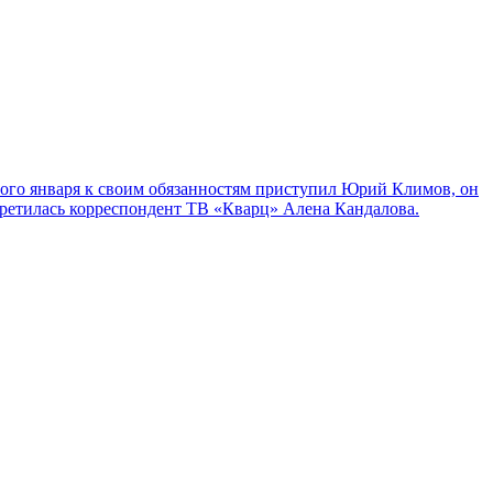
рвого января к своим обязанностям приступил Юрий Климов, он
стретилась корреспондент ТВ «Кварц» Алена Кандалова.