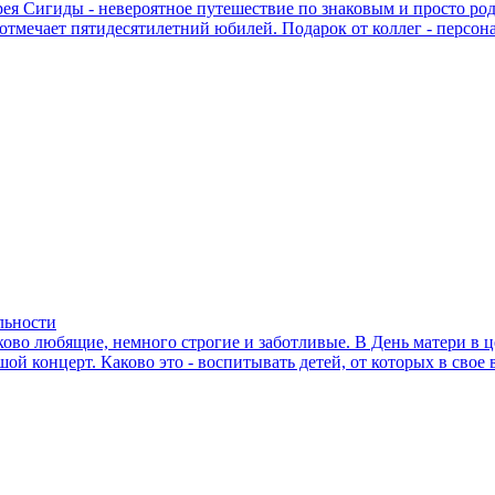
 Сигиды - невероятное путешествие по знаковым и просто родн
отмечает пятидесятилетний юбилей. Подарок от коллег - персон
льности
ково любящие, немного строгие и заботливые. В День матери в
ой концерт. Каково это - воспитывать детей, от которых в свое