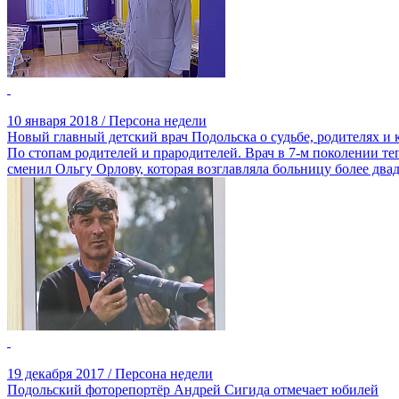
10 января 2018 / Персона недели
Новый главный детский врач Подольска о судьбе, родителях и 
По стопам родителей и прародителей. Врач в 7-м поколении т
сменил Ольгу Орлову, которая возглавляла больницу более дв
19 декабря 2017 / Персона недели
Подольский фоторепортёр Андрей Сигида отмечает юбилей