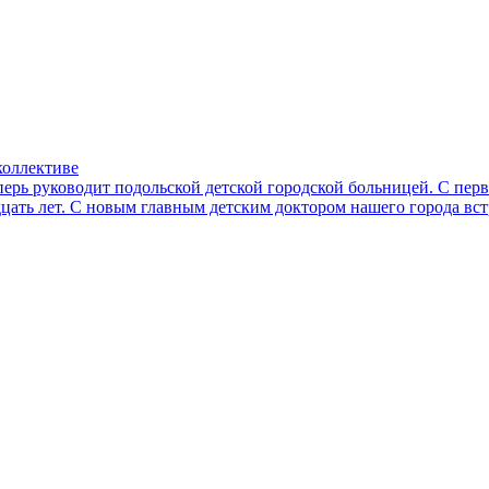
коллективе
еперь руководит подольской детской городской больницей. С пе
адцать лет. С новым главным детским доктором нашего города в