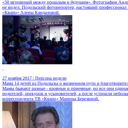
«50 мгновений между прошлым и будущим». Фотографии Андрея
не видел. Подольский фоторепортер, настоящий профессионал 
«Кварц» Алены Кандаловой.
27 ноября 2017 / Персона недели
Мама 14 детей из Подольска о жизненном пути и благотворите
Мамы бывают разные - кровные и приемные, но все они одина
родителей, опекунов и усыновителей, а после устроили небольш
корреспондента ТВ «Кварц» Марины Березиной.