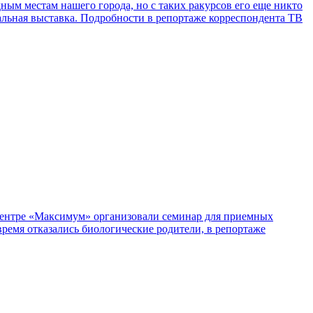
ым местам нашего города, но с таких ракурсов его еще никто
альная выставка. Подробности в репортаже корреспондента ТВ
 центре «Максимум» организовали семинар для приемных
 время отказались биологические родители, в репортаже