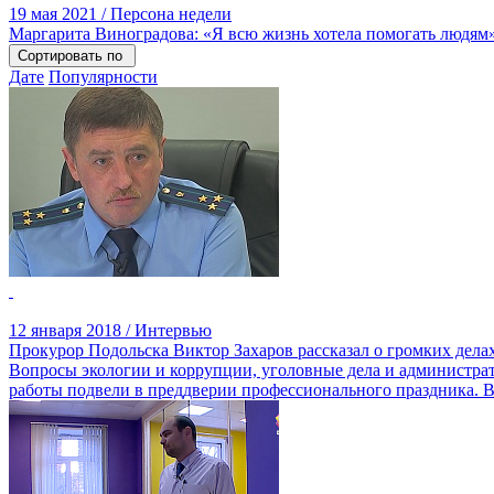
19 мая 2021 / Персона недели
Маргарита Виноградова: «Я всю жизнь хотела помогать людям
Сортировать по
Дате
Популярности
12 января 2018 / Интервью
Прокурор Подольска Виктор Захаров рассказал о громких дел
Вопросы экологии и коррупции, уголовные дела и администрати
работы подвели в преддверии профессионального праздника. 