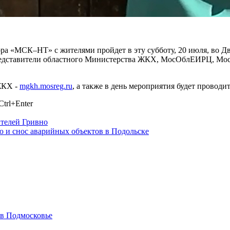
ора «МСК–НТ» с жителями пройдет в эту субботу, 20 июля, во Д
едставители областного Министерства ЖКХ, МосОблЕИРЦ, Мосэ
ЖКХ -
mgkh.mosreg.ru
, а также в день мероприятия будет проводи
trl+Enter
ителей Гривно
ю и снос аварийных объектов в Подольске
 в Подмосковье