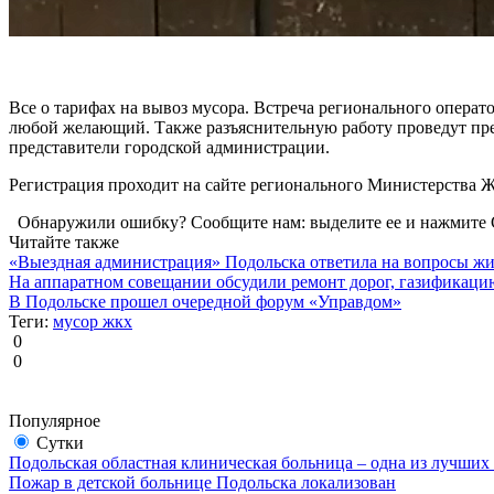
Все о тарифах на вывоз мусора. Встреча регионального операт
любой желающий. Также разъяснительную работу проведут пр
представители городской администрации.
Регистрация проходит на сайте регионального Министерства 
Обнаружили ошибку? Сообщите нам: выделите ее и нажмите C
Читайте также
«Выездная администрация» Подольска ответила на вопросы ж
На аппаратном совещании обсудили ремонт дорог, газификаци
В Подольске прошел очередной форум «Управдом»
Теги:
мусор
жкх
0
0
Популярное
Сутки
Подольская областная клиническая больница – одна из лучших
Пожар в детской больнице Подольска локализован