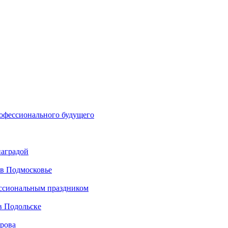
рофессионального будущего
наградой
 в Подмосковье
ессиональным праздником
в Подольске
ирова