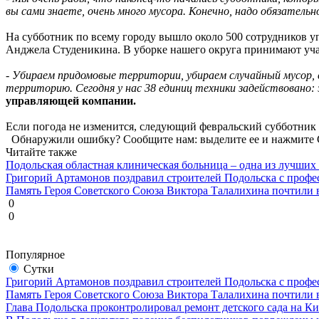
вы сами знаете, очень много мусора. Конечно, надо обязательн
На субботник по всему городу вышло около 500 сотрудников у
Анджела Студеникина. В уборке нашего округа принимают учас
-
Убираем придомовые территории, убираем случайный мусор, с
территорию. Сегодня у нас 38 единиц техники задействовано:
управляющей компании.
Если погода не изменится, следующий февральский субботник 
Обнаружили ошибку? Сообщите нам: выделите ее и нажмите C
Читайте также
Подольская областная клиническая больница – одна из лучших
Григорий Артамонов поздравил строителей Подольска с проф
Память Героя Советского Союза Виктора Талалихина почтили 
0
0
Популярное
Сутки
Григорий Артамонов поздравил строителей Подольска с проф
Память Героя Советского Союза Виктора Талалихина почтили 
Глава Подольска проконтролировал ремонт детского сада на К