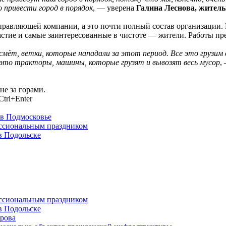
о привести город в порядок
, — уверена
Галина Леснова, житель
правляющей компании, а это почти полный состав организации.
тие и самые заинтересованные в чистоте — жители. Работы пре
мёт, ветки, которые нападали за этот период. Все это грузим 
 это тракторы, машины, которые грузят и вывозят весь мусор
,
не за горами.
trl+Enter
 в Подмосковье
ессиональным праздником
в Подольске
ессиональным праздником
в Подольске
ирова