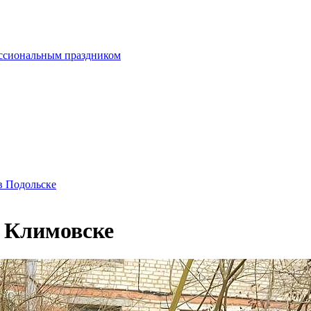
ессиональным праздником
в Подольске
в Климовске