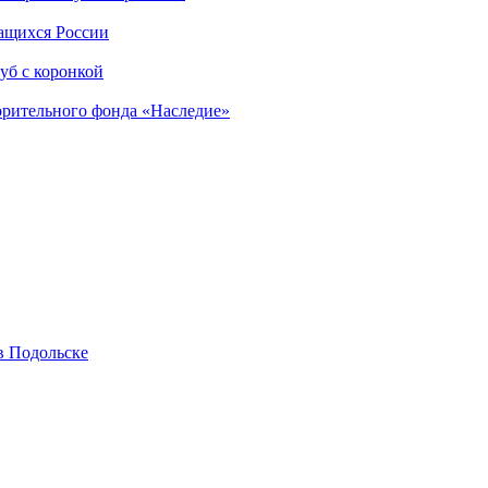
чащихся России
уб с коронкой
орительного фонда «Наследие»
в Подольске