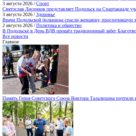
3 августа 2026 /
Спорт
Святослав Лисенков представляет Подольск на Спартакиаде у
3 августа 2026 /
Здоровье
Врачи Подольской больницы спасли женщину, проглотившую з
2 августа 2026 /
Политика и общество
В Подольске в День ВДВ прошёл традиционный забег Благотв
Все новости
Главное
Память Героя Советского Союза Виктора Талалихина почтили 