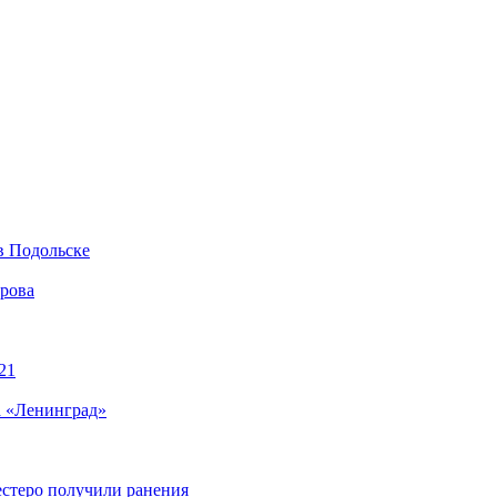
в Подольске
ирова
21
а «Ленинград»
естеро получили ранения