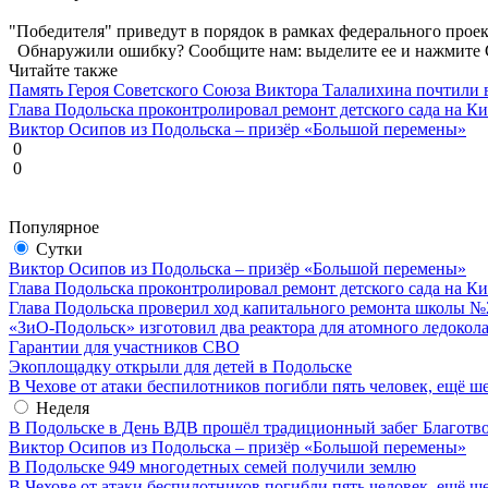
"Победителя" приведут в порядок в рамках федерального про
Обнаружили ошибку? Сообщите нам: выделите ее и нажмите C
Читайте также
Память Героя Советского Союза Виктора Талалихина почтили 
Глава Подольска проконтролировал ремонт детского сада на К
Виктор Осипов из Подольска – призёр «Большой перемены»
0
0
Популярное
Сутки
Виктор Осипов из Подольска – призёр «Большой перемены»
Глава Подольска проконтролировал ремонт детского сада на К
Глава Подольска проверил ход капитального ремонта школы №
«ЗиО-Подольск» изготовил два реактора для атомного ледокол
Гарантии для участников СВО
Экоплощадку открыли для детей в Подольске
В Чехове от атаки беспилотников погибли пять человек, ещё ш
Неделя
В Подольске в День ВДВ прошёл традиционный забег Благотв
Виктор Осипов из Подольска – призёр «Большой перемены»
В Подольске 949 многодетных семей получили землю
В Чехове от атаки беспилотников погибли пять человек, ещё ш