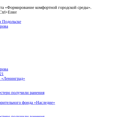
екта «Формирование комфортной городской среды».
trl+Enter
в Подольске
ирова
ирова
21
а «Ленинград»
естеро получили ранения
орительного фонда «Наследие»
естеро получили ранения