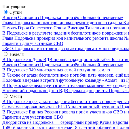
Популярное
Сутки
Виктор Осипов из Подольска – призёр «Большой перемены»
Глава Подольска проконтролировал ремонт детского сада на К
Память Героя Советского Союза Виктора Талалихина почтили 
В Подольске в результате падения беспилотников повреждены 
Глава Подольска проверил ход капитального ремонта школы №
Гарантии для участников СВО
«ЗиО-Подольск» изготовил два реактора для атомного ледокол
Неделя
В Подольске в День ВДВ прошёл традиционный забег Благотв
Виктор Осипов из Подольска – призёр «Большой перемены»
В Подольске 949 многодетных семей получили землю
В Чехове от атаки беспилотников погибли пять человек, ещё ш
Подольск впервые встретил футбольную команду «Ахмат» из Г
В Подмосковье реализуется значительный комплекс мер подд
Настоящий подарок ко Дню ВДВ сделали дзюдоисты Подольск
Месяц
В Подольске в результате падения беспилотников повреждены 
Самая массированная атака БПЛА на столичный регион: в Под
В Подольске Единая Россия провела приём участников СВО и 
Гарантии для участников СВО
Дзюдоистка из Подольска — серебряный призёр Кубка Европы
1586-й военный госпиталь отмечает 85-летний юбилей в Подол