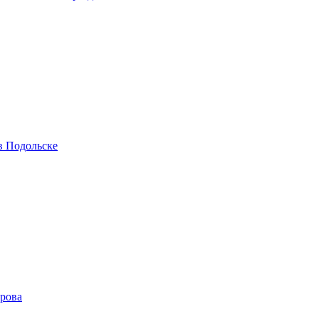
в Подольске
ирова