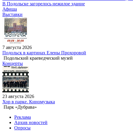
В Подольске загорелось нежилое здание
Афиша
Выставки
7 августа 2026
Подольск в картинах Елены Прохоровой
Подольский краеведческий музей
Концерты
23 августа 2026
Хор в парке. Киномузыка
Парк «Дубрава»
Реклама
Архив новостей
Опросы