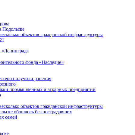
ирова
в Подольске
несколько объектов гражданской инфраструктуры
21
а «Ленинград»
орительного фонда «Наследие»
естеро получили ранения
розного
ержки промышленных и аграрных предприятий
а
несколько объектов гражданской инфраструктуры
ольске обошлось без пострадавших
их семей
ьске