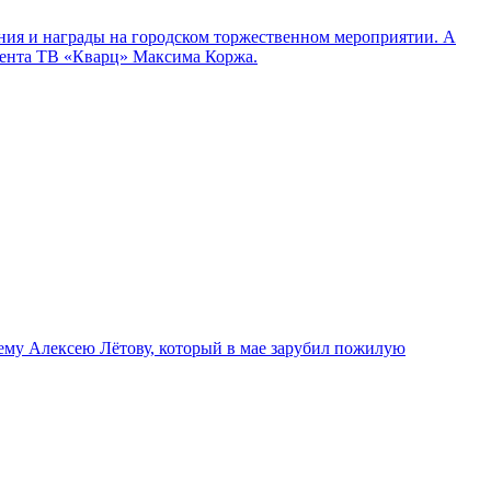
вления и награды на городском торжественном мероприятии. А
ндента ТВ «Кварц» Максима Коржа.
нему Алексею Лётову, который в мае зарубил пожилую