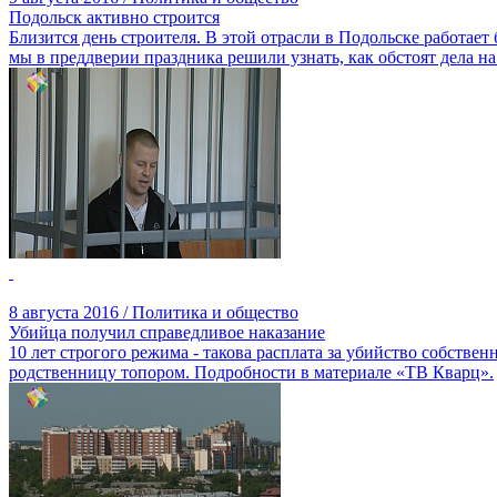
Подольск активно строится
Близится день строителя. В этой отрасли в Подольске работает
мы в преддверии праздника решили узнать, как обстоят дела 
8 августа 2016 / Политика и общество
Убийца получил справедливое наказание
10 лет строгого режима - такова расплата за убийство собств
родственницу топором. Подробности в материале «ТВ Кварц».