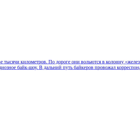
е тысячи километров. По дороге они вольются в колонну «желез
диозное байк-шоу. В дальний путь байкеров провожал корреспо