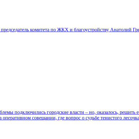
председатель комитета по ЖКХ и благоустройству Анатолий Гр
лемы подключились городские власти – но, оказалось, решить ее
перативном совещании, где вопрос о судьбе тенистого лесочка