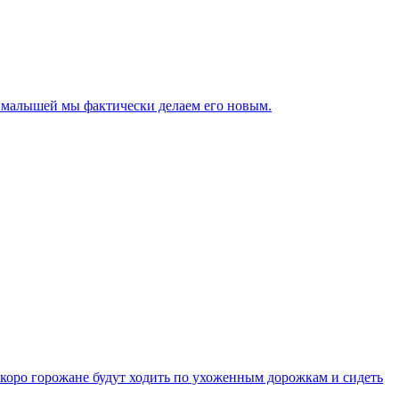
0 малышей мы фактически делаем его новым.
 скоро горожане будут ходить по ухоженным дорожкам и сидеть