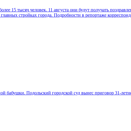
 более 15 тысяч человек. 11 августа они будут получать поздра
на главных стройках города. Подробности в репортаже корреспо
енной бабушки. Подольский городской суд вынес приговор 31-лет