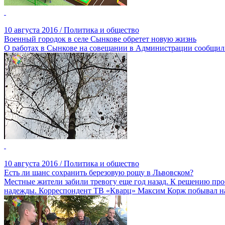
10 августа 2016 / Политика и общество
Военный городок в селе Сынкове обретет новую жизнь
О работах в Сынкове на совещании в Администрации сообщил 
10 августа 2016 / Политика и общество
Есть ли шанс сохранить березовую рощу в Львовском?
Местные жители забили тревогу еще год назад. К решению проб
надежды. Корреспондент ТВ «Кварц» Максим Корж побывал на о