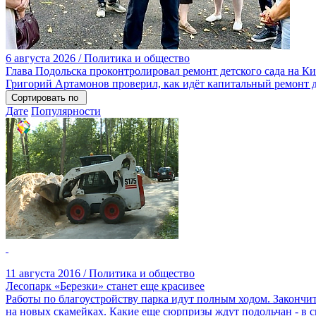
6 августа 2026 / Политика и общество
Глава Подольска проконтролировал ремонт детского сада на К
Григорий Артамонов проверил, как идёт капитальный ремонт д
Сортировать по
Дате
Популярности
11 августа 2016 / Политика и общество
Лесопарк «Березки» станет еще красивее
Работы по благоустройству парка идут полным ходом. Закончит
на новых скамейках. Какие еще сюрпризы ждут подольчан - в