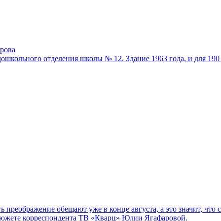
ирова
ошкольного отделения школы № 12. Здание 1963 года, и для 19
ь преображение обещают уже в конце августа, а это значит, что
 сюжете корреспондента ТВ «Кварц» Юлии Ягафаровой.