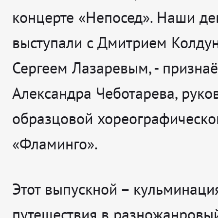
концерте «Непосед». Наши де
выступали с Дмитрием Колду
Сергеем Лазаревым
, - призна
Ал
ександра Чеботарева, руко
образцовой хореографическо
«Фламинго».
Этот выпускной – кульминаци
путешествия в разножанровы