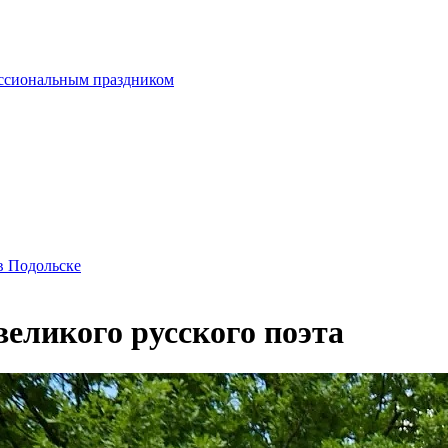
ессиональным праздником
в Подольске
еликого русского поэта