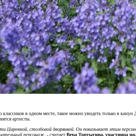
 классиков в одном месте, такое можно увидеть только в канун
вятся артисты.
чти Царевной, столбовой дворянкой. Он показывает этим персон
рицательный персонаж
, - считает
Вера Топтыгина, участница мо