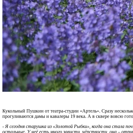
Кукольный Пушкин от театра-студии «Артель». Сразу несколько
прогуливаются дамы и кавалеры 19 века. А в сквере вовсю гото
-
Я сегодня старушка из «Золотой Рыбки», когда она стала по
остальные. У неё есть много зависти, чёрствости, она – от