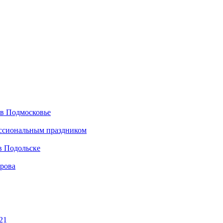
 в Подмосковье
ессиональным праздником
в Подольске
ирова
21