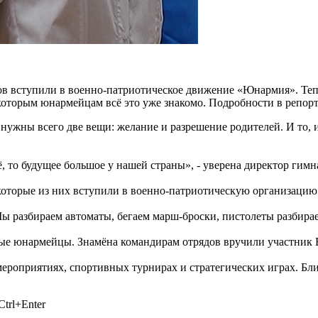
ов вступили в военно-патриотическое движение «Юнармия». Тепе
екоторым юнармейцам всё это уже знакомо. Подробности в репор
нужны всего две вещи: желание и разрешение родителей. И то, 
ё, то будущее большое у нашей страны», - уверена директор ги
оторые из них вступили в военно-патриотическую организацию в
ы разбираем автоматы, бегаем марш-броски, пистолеты разбирае
ные юнармейцы. Знамёна командирам отрядов вручили участник 
ероприятиях, спортивных турнирах и стратегических играх. Бл
trl+Enter