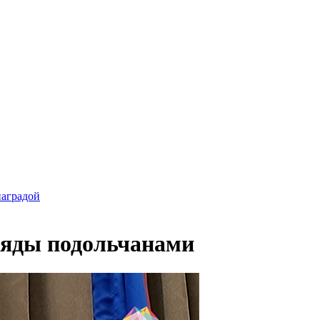
наградой
ряды подольчанами