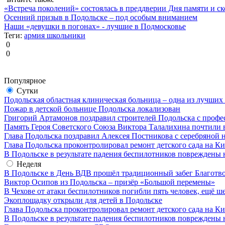
«Встреча поколений» состоялась в преддверии Дня памяти и с
Осенний призыв в Подольске – под особым вниманием
Наши «девушки в погонах» - лучшие в Подмосковье
Теги:
армия
школьники
0
0
Популярное
Сутки
Подольская областная клиническая больница – одна из лучших
Пожар в детской больнице Подольска локализован
Григорий Артамонов поздравил строителей Подольска с проф
Память Героя Советского Союза Виктора Талалихина почтили 
Глава Подольска поздравил Алексея Постникова с серебряной 
Глава Подольска проконтролировал ремонт детского сада на К
В Подольске в результате падения беспилотников повреждены 
Неделя
В Подольске в День ВДВ прошёл традиционный забег Благотв
Виктор Осипов из Подольска – призёр «Большой перемены»
В Чехове от атаки беспилотников погибли пять человек, ещё ш
Экоплощадку открыли для детей в Подольске
Глава Подольска проконтролировал ремонт детского сада на К
В Подольске в результате падения беспилотников повреждены 