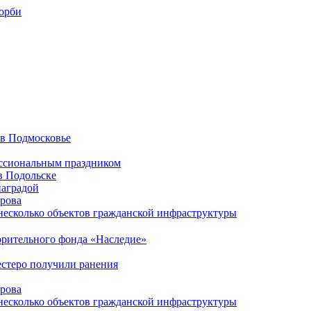
корби
 в Подмосковье
ессиональным праздником
в Подольске
наградой
ирова
несколько объектов гражданской инфраструктуры
орительного фонда «Наследие»
естеро получили ранения
ирова
несколько объектов гражданской инфраструктуры