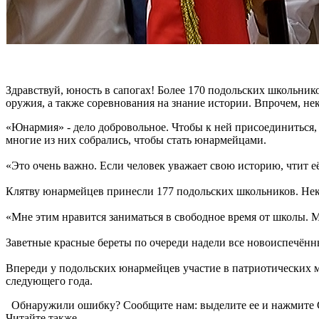
Здравствуй, юность в сапогах! Более 170 подольских школьник
оружия, а также соревнования на знание истории. Впрочем, н
«Юнармия» - дело добровольное. Чтобы к ней присоединиться, 
многие из них собрались, чтобы стать юнармейцами.
«Это очень важно. Если человек уважает свою историю, чтит е
Клятву юнармейцев принесли 177 подольских школьников. Нек
«Мне этим нравится заниматься в свободное время от школы. М
Заветные красные береты по очереди надели все новоиспечён
Впереди у подольских юнармейцев участие в патриотических м
следующего года.
Обнаружили ошибку? Сообщите нам: выделите ее и нажмите C
Читайте также