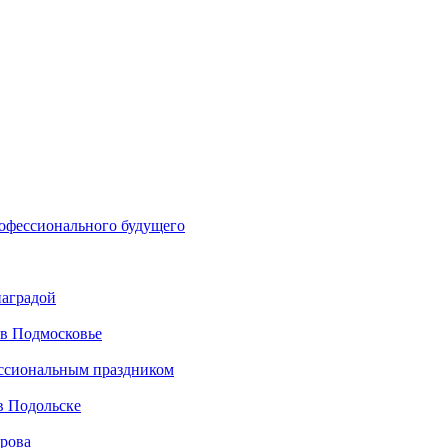
рофессионального будущего
наградой
 в Подмосковье
ессиональным праздником
в Подольске
ирова