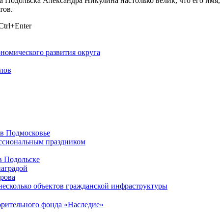
а Подольска Александра Никулина настолько велик, что его имя
тов.
trl+Enter
ономического развития округа
лов
 в Подмосковье
ессиональным праздником
в Подольске
наградой
ирова
несколько объектов гражданской инфраструктуры
орительного фонда «Наследие»