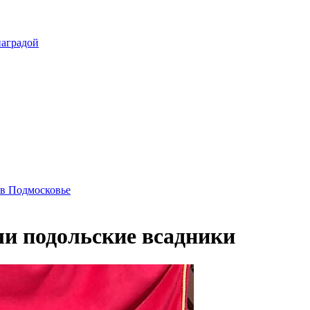
наградой
 в Подмосковье
ли подольские всадники