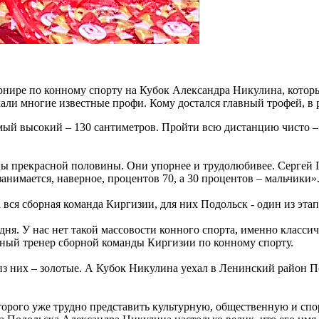
рнире по конному спорту на Кубок Александра Никулина, котор
али многие известные профи. Кому достался главный трофей, в
мый высокий – 130 сантиметров. Пройти всю дистанцию чисто – 
ицы прекрасной половины. Они упорнее и трудолюбивее. Сергей
занимается, наверное, процентов 70, а 30 процентов – мальчики»
 вся сборная команда Киргизии, для них Подольск - один из эта
одня. У нас нет такой массовости конного спорта, именно класси
нный тренер сборной команды Киргизии по конному спорту.
из них – золотые. А Кубок Никулина уехал в Ленинский район П
оторого уже трудно представить культурную, общественную и сп