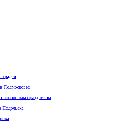
наградой
 в Подмосковье
ессиональным праздником
в Подольске
ирова