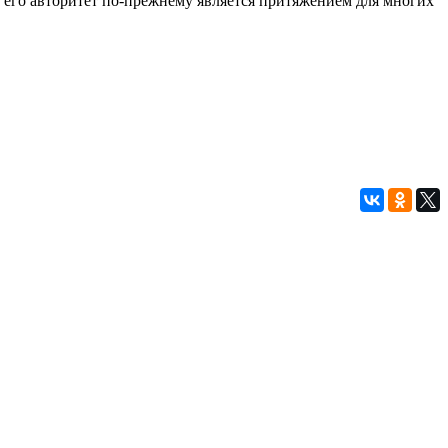
, его авторитет по-прежнему является притяжением для многих