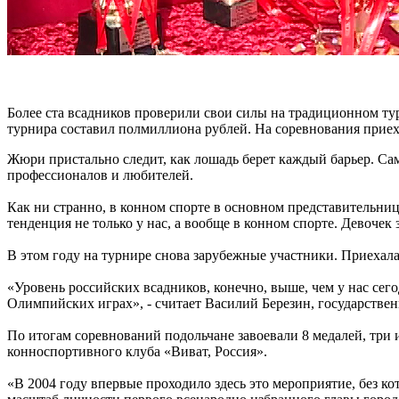
Более ста всадников проверили свои силы на традиционном ту
турнира составил полмиллиона рублей. На соревнования приех
Жюри пристально следит, как лошадь берет каждый барьер. Са
профессионалов и любителей.
Как ни странно, в конном спорте в основном представительн
тенденция не только у нас, а вообще в конном спорте. Девочек 
В этом году на турнире снова зарубежные участники. Приехала
«Уровень российских всадников, конечно, выше, чем у нас сег
Олимпийских играх», - считает Василий Березин, государстве
По итогам соревнований подольчане завоевали 8 медалей, три 
конноспортивного клуба «Виват, Россия».
«В 2004 году впервые проходило здесь это мероприятие, без к