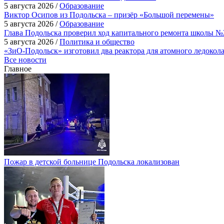
5 августа 2026 /
Образование
Виктор Осипов из Подольска – призёр «Большой перемены»
5 августа 2026 /
Образование
Глава Подольска проверил ход капитального ремонта школы №
5 августа 2026 /
Политика и общество
«ЗиО-Подольск» изготовил два реактора для атомного ледокол
Все новости
Главное
Пожар в детской больнице Подольска локализован