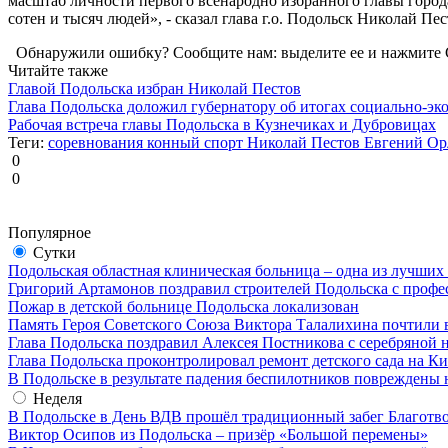
масштаб личности первого всенародно избранного главы город
сотен и тысяч людей», - сказал глава г.о. Подольск Николай Пес
Обнаружили ошибку? Сообщите нам: выделите ее и нажмите C
Читайте также
Главой Подольска избран Николай Пестов
Глава Подольска доложил губернатору об итогах социально-эк
Рабочая встреча главы Подольска в Кузнечиках и Дубровицах
Теги:
соревнования
конный спорт
Николай Пестов
Евгений Ор
0
0
Популярное
Сутки
Подольская областная клиническая больница – одна из лучших
Григорий Артамонов поздравил строителей Подольска с проф
Пожар в детской больнице Подольска локализован
Память Героя Советского Союза Виктора Талалихина почтили 
Глава Подольска поздравил Алексея Постникова с серебряной 
Глава Подольска проконтролировал ремонт детского сада на К
В Подольске в результате падения беспилотников повреждены 
Неделя
В Подольске в День ВДВ прошёл традиционный забег Благотв
Виктор Осипов из Подольска – призёр «Большой перемены»