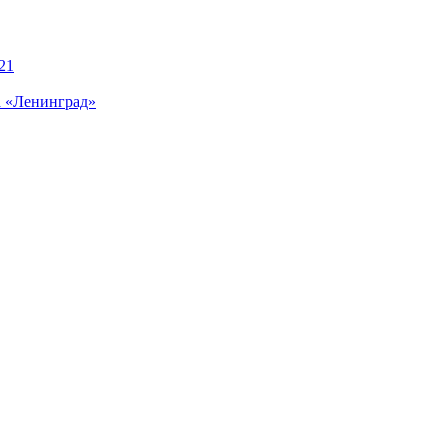
21
а «Ленинград»