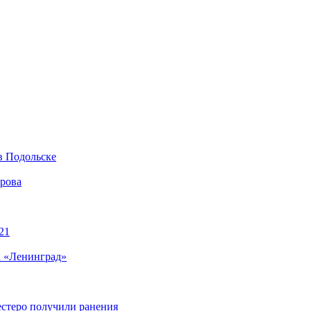
в Подольске
ирова
21
а «Ленинград»
естеро получили ранения