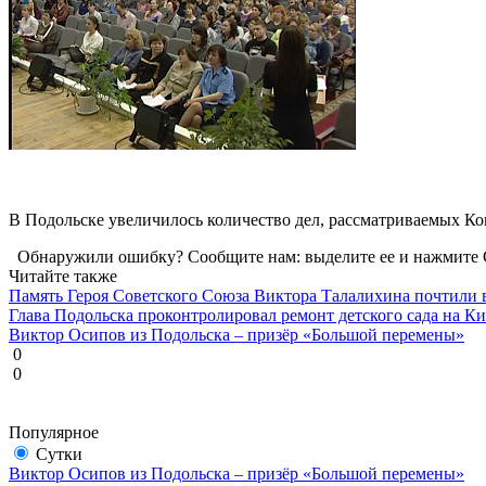
В Подольске увеличилось количество дел, рассматриваемых Ко
Обнаружили ошибку? Сообщите нам: выделите ее и нажмите C
Читайте также
Память Героя Советского Союза Виктора Талалихина почтили 
Глава Подольска проконтролировал ремонт детского сада на К
Виктор Осипов из Подольска – призёр «Большой перемены»
0
0
Популярное
Сутки
Виктор Осипов из Подольска – призёр «Большой перемены»