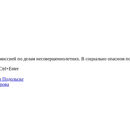
миссией по делам несовершеннолетних. В социально опасном по
trl+Enter
в Подольске
ирова