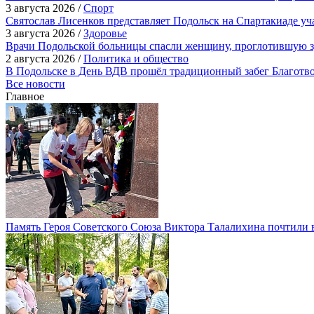
3 августа 2026 /
Спорт
Святослав Лисенков представляет Подольск на Спартакиаде у
3 августа 2026 /
Здоровье
Врачи Подольской больницы спасли женщину, проглотившую з
2 августа 2026 /
Политика и общество
В Подольске в День ВДВ прошёл традиционный забег Благотв
Все новости
Главное
Память Героя Советского Союза Виктора Талалихина почтили 