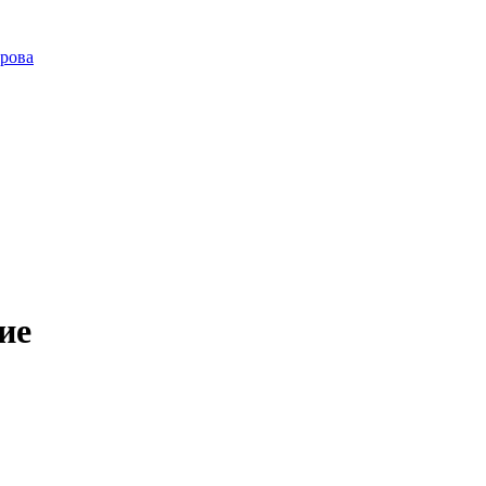
ирова
ие