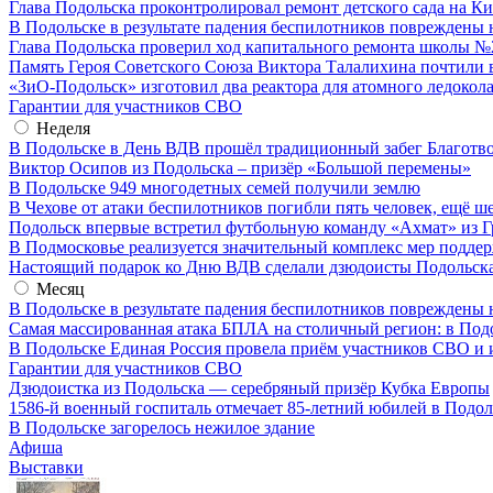
Глава Подольска проконтролировал ремонт детского сада на К
В Подольске в результате падения беспилотников повреждены 
Глава Подольска проверил ход капитального ремонта школы №
Память Героя Советского Союза Виктора Талалихина почтили 
«ЗиО-Подольск» изготовил два реактора для атомного ледокол
Гарантии для участников СВО
Неделя
В Подольске в День ВДВ прошёл традиционный забег Благотв
Виктор Осипов из Подольска – призёр «Большой перемены»
В Подольске 949 многодетных семей получили землю
В Чехове от атаки беспилотников погибли пять человек, ещё ш
Подольск впервые встретил футбольную команду «Ахмат» из Г
В Подмосковье реализуется значительный комплекс мер подд
Настоящий подарок ко Дню ВДВ сделали дзюдоисты Подольск
Месяц
В Подольске в результате падения беспилотников повреждены 
Самая массированная атака БПЛА на столичный регион: в Под
В Подольске Единая Россия провела приём участников СВО и 
Гарантии для участников СВО
Дзюдоистка из Подольска — серебряный призёр Кубка Европы
1586-й военный госпиталь отмечает 85-летний юбилей в Подол
В Подольске загорелось нежилое здание
Афиша
Выставки