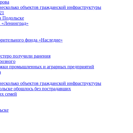
ирова
несколько объектов гражданской инфраструктуры
21
в Подольске
а «Ленинград»
орительного фонда «Наследие»
естеро получили ранения
розного
ержки промышленных и аграрных предприятий
а
несколько объектов гражданской инфраструктуры
ольске обошлось без пострадавших
их семей
ьске