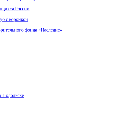
чащихся России
уб с коронкой
орительного фонда «Наследие»
в Подольске