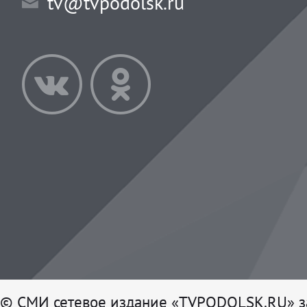
tv@tvpodolsk.ru
© СМИ сетевое издание «TVPODOLSK.RU» з